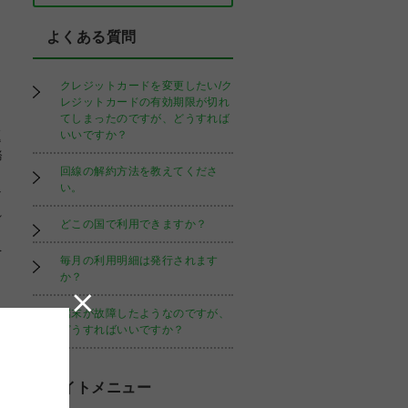
よくある質問
クレジットカードを変更したい/ク
レジットカードの有効期限が切れ
てしまったのですが、どうすれば
題
いいですか？
務
回線の解約方法を教えてくださ
い。
な
れ
どこの国で利用できますか？
を
毎月の利用明細は発行されます
か？
端末が故障したようなのですが、
どうすればいいですか？
サイトメニュー