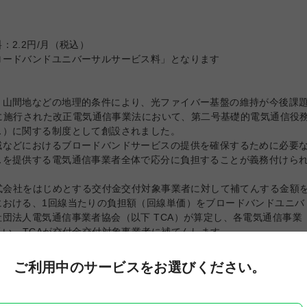
2.2円/月（税込）
ロードバンドユニバーサルサービス料」となります
・山間地などの地理的条件により、光ファイバー基盤の維持が今後課
6日に施行された改正電気通信事業法において、第二号基礎的電気通信役
ス）に関する制度として創設されました。
域などにおけるブロードバンドサービスの提供を確保するために必要
スを提供する電気通信事業者全体で応分に負担することが義務付けら
株式会社をはじめとする交付金交付対象事業者に対して補てんする金額
における、1回線当たりの負担額（回線単価）をブロードバンドユニバ
団法人電気通信事業者協会（以下 TCA）が算定し、各電気通信事業
払い、TCAが交付金交付対象事業者に補てんします。
します。2027年1月以降は未定です。
ご利用中のサービスを
お選びください。
原則、ご利用の回線数に応じた金額をご請求します。
ービス料および電話リレーサービス料についてもご請求します。