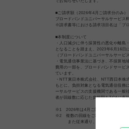
でお知らせいたします。
■ご請求額（2026年4月ご請求分のみ）
ブロードバンドユニバーサルサービス料：
※請求書等における請求項目名は「ブ
■本制度について
・人口減少に伴う採算性の悪化や離島
となることを踏まえ、2023年6月1
（ブロードバンドユニバーサルサービ
・電気通信事業法に基づき、不採算地
費用の一部を、ブロードバンドサービ
ています。
・NTT東日本株式会社、NTT西日本
もとに、負担対象となる電気通信役務
ーサルサービスの支援機関である一般社
者が回線数に応じた負担額をTCAに支
※1 2026年は4月ご請求分のみご請求
※2 複数の回線をご利用の場合は、
また従来通り、電話ユニバーサルサ